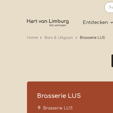
Skip
to
main
Prima
Entdecken
content
Home
Bars & Uitgaan
Brasserie LUS
Brasserie LUS
Brasserie LUS