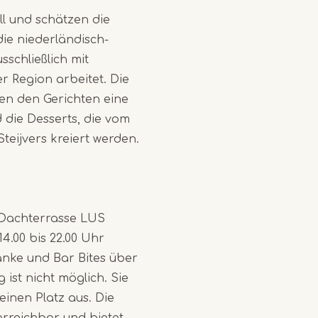
ll und schätzen die
 die niederländisch-
sschließlich mit
 Region arbeitet. Die
hen den Gerichten eine
d die Desserts, die vom
eijvers kreiert werden.
 Dachterrasse LUS
14.00 bis 22.00 Uhr
ränke und Bar Bites über
ist nicht möglich. Sie
inen Platz aus. Die
erreichbar und bietet