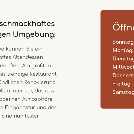
1
of
 schmackhaftes
5
Öffn
igen Umgebung!
Sonntag
Day
Time
Comm
ne können Sie ein
slot
Montag:
haftes Abendessen
Dienstag
genießen. Am größten
Mittwoc
ses trendige Restaurant
Donners
ründlichen Renovierung
Freitag:
llen Interieur, das das
Samstag
 modernen Atmosphäre
die Eingangstür und der
 sind nun fester