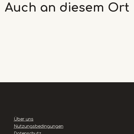
Auch an diesem
Ort
Handige
Über uns
links
Nutzungsbedingungen
Datenschutz