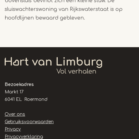
bovensluis bevindt zich een kleine stuw. De
sluiswachterswoning van Rijkswaterstaat is op
hoofdlijnen bewaard gebleven.
Bezoekadres
Markt 17
6041 EL Roermond
Handige
Over ons
links
Gebruiksvoorwaarden
Privacy
Privacyverklaring