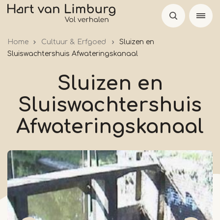
Overslaan
en
naar
Home
Cultuur & Erfgoed
Sluizen en
de
Sluiswachtershuis Afwateringskanaal
inhoud
gaan
Sluizen en
Sluiswachtershuis
Afwateringskanaal