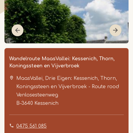
Wandelroute MaasVallei: Kessenich, Thorn,
Koningssteen en Vijverbroek
MaasVallei, Drie Eigen: Kessenich, Thorn,
Koningssteen en Vijverbroek - Route rood
Venlosesteenweg
B-3640
Kessenich
Item
1
0475 561 085
of