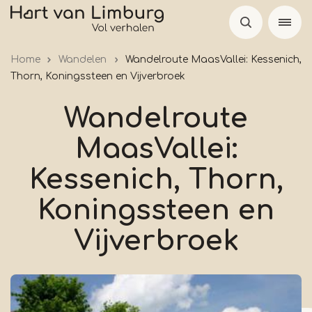
Overslaan
en
naar
Home
Wandelen
Wandelroute MaasVallei: Kessenich,
de
Thorn, Koningssteen en Vijverbroek
inhoud
gaan
Wandelroute
MaasVallei:
Kessenich, Thorn,
Koningssteen en
Vijverbroek