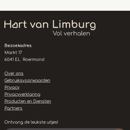
Bezoekadres
Markt 17
6041 EL Roermond
Handige
Over ons
links
Gebruiksvoorwaarden
Privacy
Privacyverklaring
Producten en Diensten
Partners
Ontvang de leukste uitjes!