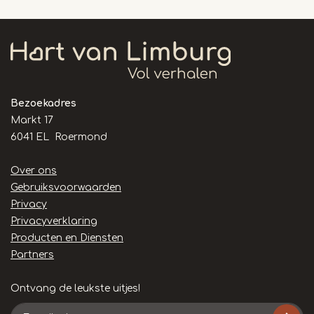
Bezoekadres
Markt 17
6041 EL Roermond
Handige
Over ons
links
Gebruiksvoorwaarden
Privacy
Privacyverklaring
Producten en Diensten
Partners
Ontvang de leukste uitjes!
E-