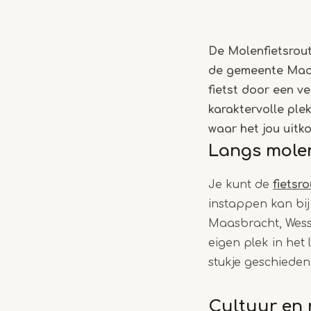
De Molenfietsrout
de gemeente Maas
fietst door een v
karaktervolle ple
waar het jou uitk
Langs molen
Je kunt de
fietsr
instappen kan bij
Maasbracht, Wess
eigen plek in het
stukje geschiedeni
Cultuur en