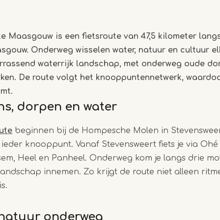
1
of
e Maasgouw is een fietsroute van 47,5 kilometer langs
5
gouw. Onderweg wisselen water, natuur en cultuur elk
errassend waterrijk landschap, met onderweg oude dor
kken. De route volgt het knooppuntennetwerk, waardoo
omt.
s, dorpen en water
oute
beginnen bij de Hompesche Molen in Stevenswee
 ieder knooppunt. Vanaf Stevensweert fiets je via Oh
em, Heel en Panheel. Onderweg kom je langs drie mol
 landschap innemen. Zo krijgt de route niet alleen rit
s.
 natuur onderweg