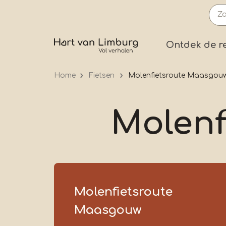
Overslaan
en
naar
Prima
Ontdek de r
de
inhoud
Home
Fietsen
Molenfietsroute Maasgou
gaan
Molenf
Molenfietsroute
Maasgouw