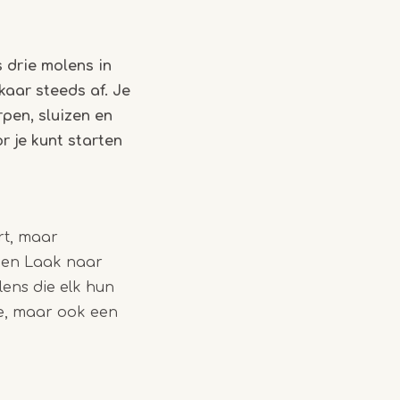
 drie molens in
aar steeds af. Je
pen, sluizen en
r je kunt starten
rt, maar
é en Laak naar
ens die elk hun
me, maar ook een